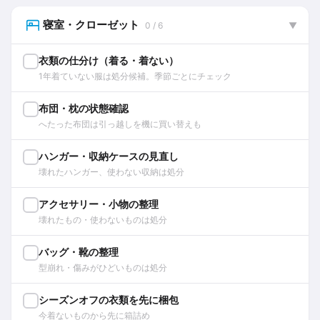
寝室・クローゼット
0 / 6
▼
衣類の仕分け（着る・着ない）
1年着ていない服は処分候補。季節ごとにチェック
布団・枕の状態確認
へたった布団は引っ越しを機に買い替えも
ハンガー・収納ケースの見直し
壊れたハンガー、使わない収納は処分
アクセサリー・小物の整理
壊れたもの・使わないものは処分
バッグ・靴の整理
型崩れ・傷みがひどいものは処分
シーズンオフの衣類を先に梱包
今着ないものから先に箱詰め