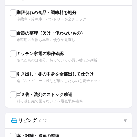
期限切れの食品・調味料を処分
冷蔵庫・冷凍庫・パントリーを全チェック
食器の整理（欠け・使わないもの）
来客用の食器も本当に使うか見直し
キッチン家電の動作確認
壊れたものは処分。持っていくか買い替えか判断
引き出し・棚の中身を全部出して仕分け
輪ゴム・ビニール袋など細々したものも要チェック
ゴミ袋・洗剤のストック確認
引っ越し先で困らないよう最低限を確保
リビング
0 / 7
▼
本・雑誌・漫画の整理