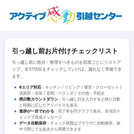
引っ越し前お片付けチェックリスト
引っ越し前に処分・整理すべきものを部屋ごとにリストア
ップ。全37項目をチェックしていけば、漏れなく準備でき
ます。
6エリア対応
：キッチン / リビング / 寝室・クローゼット /
洗面所・浴室 / 玄関・ベランダ / その他・手続き
残日数カウントダウン
：引っ越し日を入力すると残り日数
と時期に応じたアドバイスを表示
進捗が一目でわかる
：完了率を円グラフで表示。全項目チ
ェックで達成メッセージ
データ自動保存
：チェック状態はブラウザに自動保存。途
中で閉じても続きから再開できます