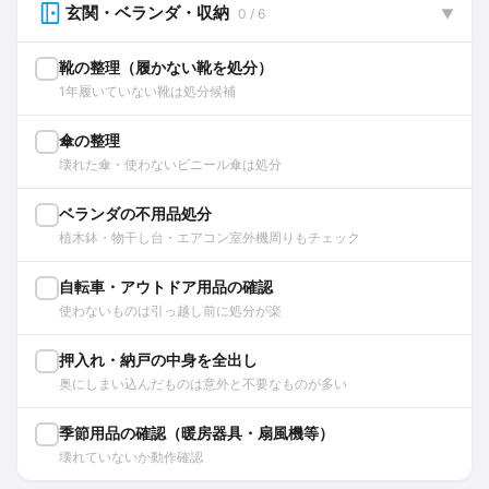
玄関・ベランダ・収納
0 / 6
▼
靴の整理（履かない靴を処分）
1年履いていない靴は処分候補
傘の整理
壊れた傘・使わないビニール傘は処分
ベランダの不用品処分
植木鉢・物干し台・エアコン室外機周りもチェック
自転車・アウトドア用品の確認
使わないものは引っ越し前に処分が楽
押入れ・納戸の中身を全出し
奥にしまい込んだものは意外と不要なものが多い
季節用品の確認（暖房器具・扇風機等）
壊れていないか動作確認